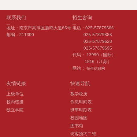
联系我们
招生咨询
地址：南京市高淳区鹿鸣大道66号
电话：025-57879666
邮编：211300
025-57879888
025-57879628
025-57879695
代码： 13990（国际）
1816（江苏）
网站：
招生信息网
友情链接
快速导航
上级单位
教学校历
校内链接
作息时间表
独立学院
班车时刻表
校园地图
图书馆
访客预约二维...