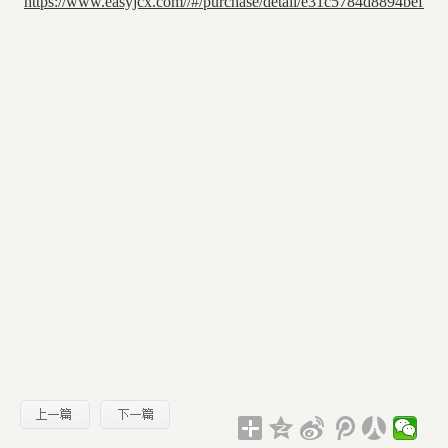
https://www.easyjcx.com//#/purchase/detail/e31c5784d8894befbd