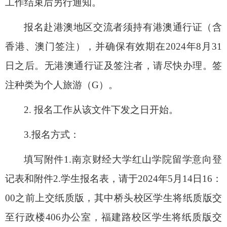
工作结束后另行通知。
报名赴港澳地区交流者须持有港澳通行证（含
香港、澳门签注），并确保有效期在
2024
年
8
月
31
日之后。无港澳通行证及签注者，请尽快办理。签
注种类为个人旅游（
G
）。
2.
报名工作从该文件下发之日开始。
3.
报名方式：
填写附件
1.
南京财经大学红山学院留学意向登
记表和附件
2.
学生报名表，请于
2024
年
5
月
14
日
16
：
00
之前上交纸质版，其中桥头校区学生将纸质版交
至行政楼
406
办公室，福建路校区学生将纸质版交