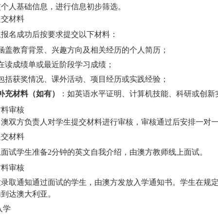
交个人基础信息，进行信息初步筛选。
提交材料
生报名成功后按要求提交以下材料：
涵盖教育背景、兴趣方向及相关经历
的个人简历
；
在读成绩单或最近阶段学习成绩
；
包括获奖情况、课外活动、项目经历或实践经验
；
补充材料（如有）
：
如英语水平证明、
计算机技能、科研或创新
材料审核
中澳双方负责人对学生提交材料进行审核，审核通过后安排一对
提交材料
上面试学生准备
2分钟的英文自我介绍，由澳方教师线上面试。
材料审核
放录取通知通过面试的学生，由澳方发放入学通知书。学生在规
内到达澳大利亚。
入学