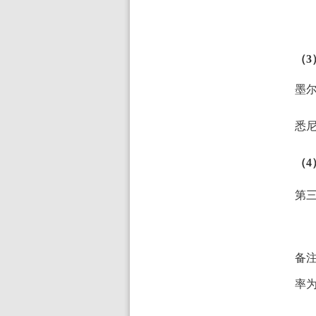
（
墨
悉
（4
第
备
率