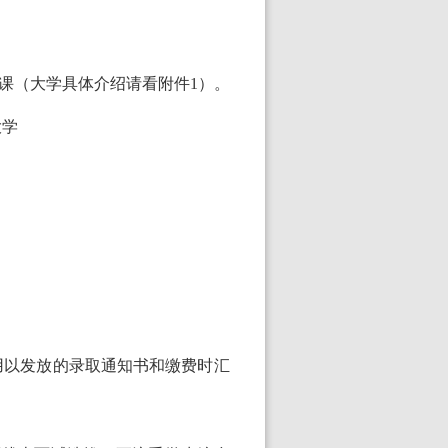
课
（
大学具体介绍请看附件
1
）
。
大学
用
以发放的录取通知书和缴费时汇