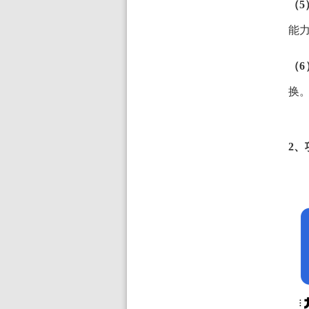
（5
能
（6
换
2、