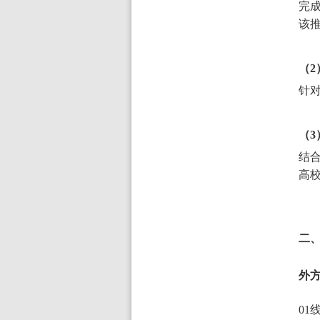
完
该
（
针
（
结
高
二
外
01