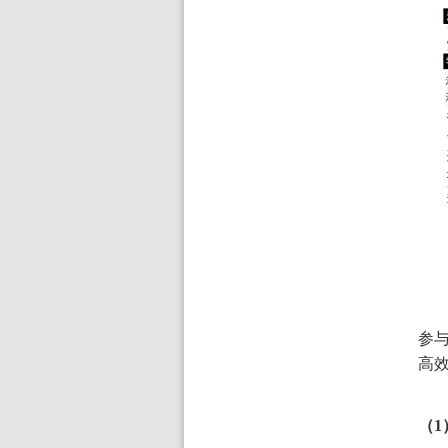
参
高
（