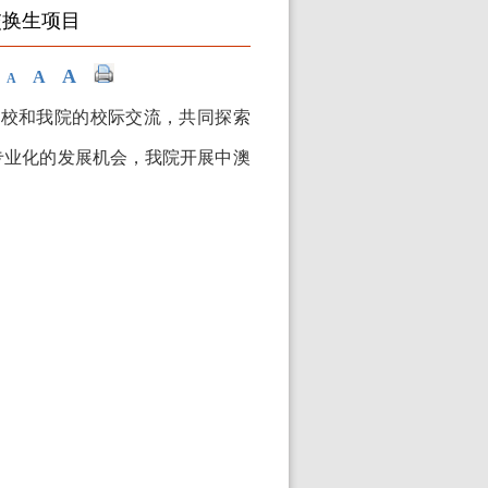
交换生项目
A
A
A
高校和我
院
的校际交流，共同探索
专业化的发展机会，我
院
开展中澳