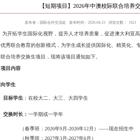
【短期项目】2026年中澳校际联合培养
发布者：国际合作交流处
发布时间：2026-04-23
浏览次数：
1621
为开拓学生国际化视野，提升人才培养质量，促进澳大利亚
外优秀联合教育的创新模式，为学生成长提供国际化、精英化、
际联合培养交换生项目，现将该项目通知如下。
、
项目内容
面向学生
1）目标学生
：在校
大二、
大三、大四学生
）交换时
长
：
一学期或一学年
（春季班：
202
6
年
9
月
-
2026年12
月）
——现在招生中
（秋季班：
202
7
年
3
月
-202
7
年
6
月）