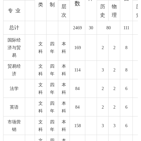
数
类
制
层
历
物
历
专 业
次
史
理
史
总计
2469
30
80
111
国际经
文
四
本
济与贸
169
2
2
8
科
年
科
易
贸易经
文
四
本
114
3
2
8
济
科
年
科
文
四
本
法学
84
2
2
6
科
年
科
文
四
本
英语
84
2
2
6
科
年
科
市场营
文
四
本
158
3
3
6
销
科
年
科
文
四
本