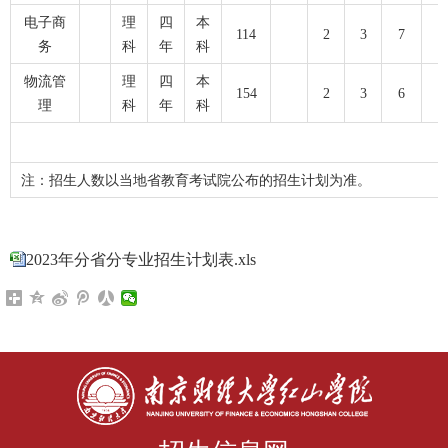
电子商
理
四
本
114
2
3
7
务
科
年
科
物流管
理
四
本
154
2
3
6
理
科
年
科
注：招生人数以当地省教育考试院公布的招生计划为准。
2023年分省分专业招生计划表.xls