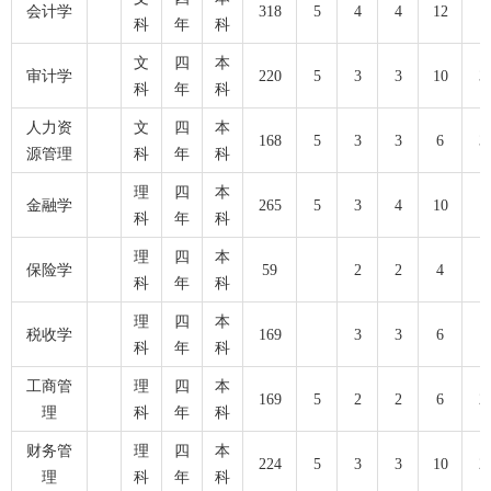
会计学
318
5
4
4
12
科
年
科
文
四
本
审计学
220
5
3
3
10
3
科
年
科
人力资
文
四
本
168
5
3
3
6
3
源管理
科
年
科
理
四
本
金融学
265
5
3
4
10
科
年
科
理
四
本
保险学
59
2
2
4
科
年
科
理
四
本
税收学
169
3
3
6
科
年
科
工商管
理
四
本
169
5
2
2
6
2
理
科
年
科
财务管
理
四
本
224
5
3
3
10
2
理
科
年
科