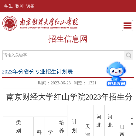
学生
教师
访客
招生信息网
2023年分省分专业招生计划表
时间：2023-06-23
浏览：
1321
南京财经大学红山学院2023年招生
河
河
辽
计
类
培
北
北
宁
天
山
划
别
养
科
学
津
西