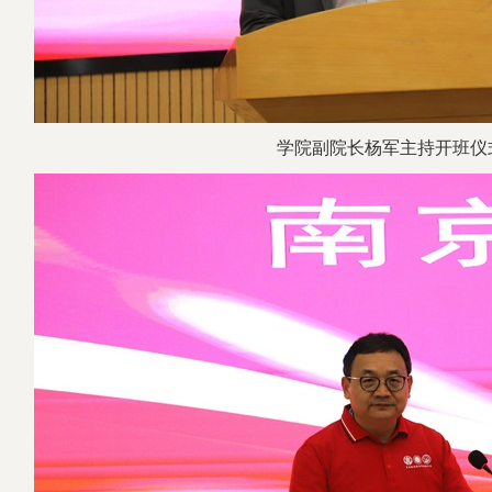
学院
副
院长
杨军主持开班仪