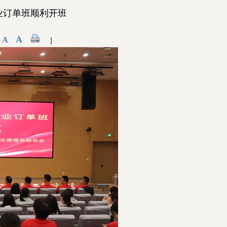
业订单班顺利开班
A
A
]