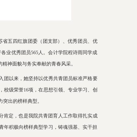
“江苏省五四红旗团委（团支部）、优秀团员、优
各业优秀团员565人。会计学院程诗雨同学成
的精神面貌与务实奉献的青春风采。
。入团以来，她坚持以优秀共青团员标准严格要
项，校级荣誉16项，在思想引领、专业学习、创
力突出的榜样典型。
分肯定，也是我院共青团育人工作取得扎实成
青年积极向榜样典型学习，铸魂强基、实干担