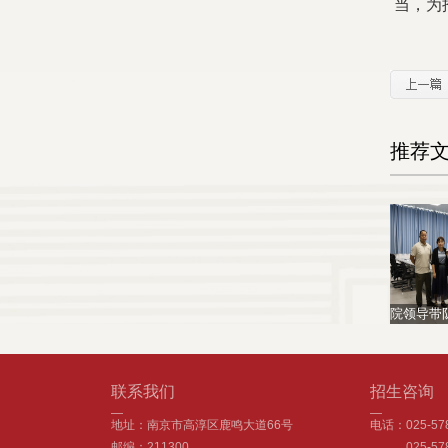
当，为
推荐
院领导带队
联系我们
招生咨询
地址：南京市高淳区鹿鸣大道66号
电话：025-57
邮编：211300
025-57