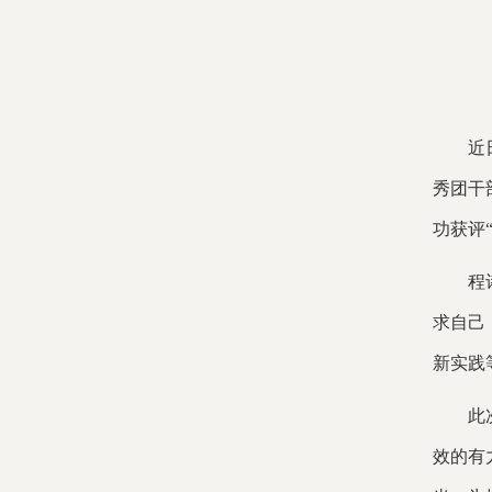
近
秀团干
功获评
程
求自己
新实践
此
效的有