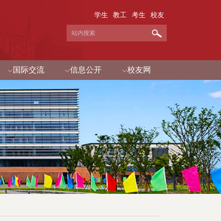
学生
教工
考生
校友
国际交流
信息公开
校友网