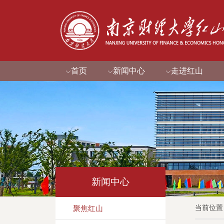
首页
新闻中心
走进红山
新闻中心
当前位置
聚焦红山