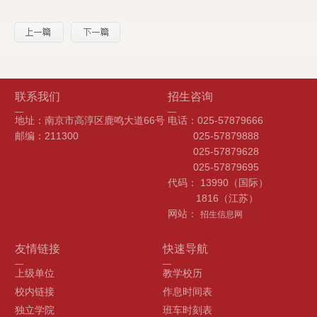
联系我们
招生咨询
地址：南京市高淳区鹿鸣大道66号
电话：025-57879666
邮编：211300
025-57879888
025-57879628
025-57879695
代码： 13990（国际）
1816（江苏）
网站：
招生信息网
友情链接
快速导航
上级单位
教学校历
校内链接
作息时间表
独立学院
班车时刻表