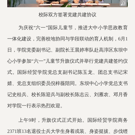
校际
双方签署党建共建协议
为庆祝
“六一”国际儿童节，推进大中小学思政教育
一体化建设，完善校地协同与学段联动的育人机制，6月1
日，学院党委副书记、副院长王晨婷率队赴高淳区东坝中
心小学
参加
“
六一
”
儿童节升旗仪式
并举行
党建共建签约仪
式。国际经贸学院党总支副书记陈玉龙、团总支书记宋
婧、党总支组织委员倪梓薇
陪同
。东坝中心小学党总支书
记史桂兵、校长陈迎兵与副校长陈志云、刘雁农、邓月香
对学院一行表示热烈欢迎。
上午
9时，升旗仪式正式开始。国际经贸学院商务
2371班13名退役士兵大学生身着戎装、身姿挺拔、步伐铿