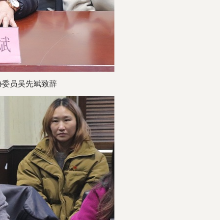
协委员
吴先斌
致辞