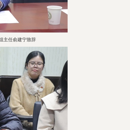
组主任
俞
建
宁
致辞