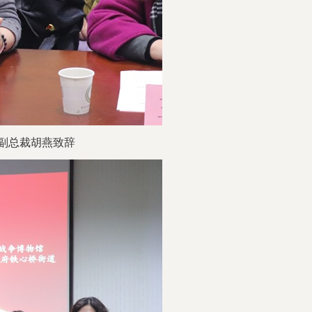
副总裁
胡燕
致辞