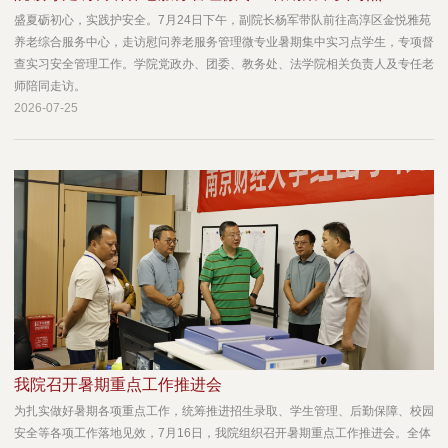
盛夏砺初心，实践护安全。7月24日下午，副院长杨军带队前往高淳区金悦雅苑
养老综合服务中心，走访慰问养老服务管理微专业暑期集中实习点学生，专项督
查实习安全管理工作。学院党政办、团委、教务处、法学院相关负责人及专任老
师陪同走访。
2026-07-25
我院召开暑期重点工作推进会
为扎实做好暑期各项重点工作，统筹推进招生录取、学生管理、后勤保障、校园
安全等各项工作落地见效，7月16日，我院组织召开暑期重点工作推进会。全体