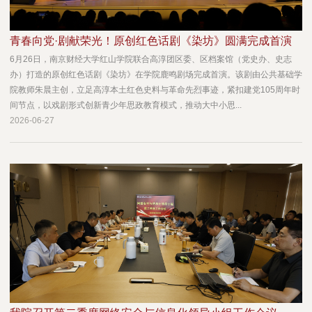
青春向党·剧献荣光！原创红色话剧《染坊》圆满完成首演
6月26日，南京财经大学红山学院联合高淳团区委、区档案馆（党史办、史志
办）打造的原创红色话剧《染坊》在学院鹿鸣剧场完成首演。该剧由公共基础学
院教师朱晨主创，立足高淳本土红色史料与革命先烈事迹，紧扣建党105周年时
间节点，以戏剧形式创新青少年思政教育模式，推动大中小思...
2026-06-27