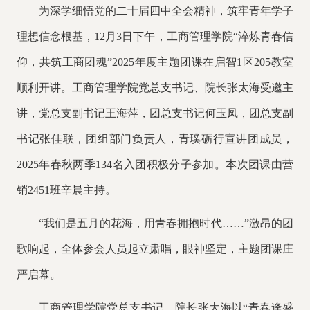
为深学细悟
党的
二十届四中全会精神，筑牢青年学子
理想信念根基，
12月3日下午，工商管理学院“淬炼青春信
仰，共筑工商团魂”2025年度主题团课在启智1区205教室
顺利开讲。工商管理学院党总支书记、院长张太海受邀主
讲，党总支副书记王海萍，团总支书记何玉凤，团总支副
书记张佳联，团组部门负责人，青璞砺行宣讲团成员
，
2025年春秋两季134名入团积极分子
参加
。本次团课由营
销
2451班辛晨主持。
“我们是五月的花海，用青春拥抱时代……”激昂的团
歌
响起
，全体参会人员起立肃唱，眼神坚定，
主题
团课庄
严启幕。
工商管理学院党总支书记、院长张太海以
“青春逢盛