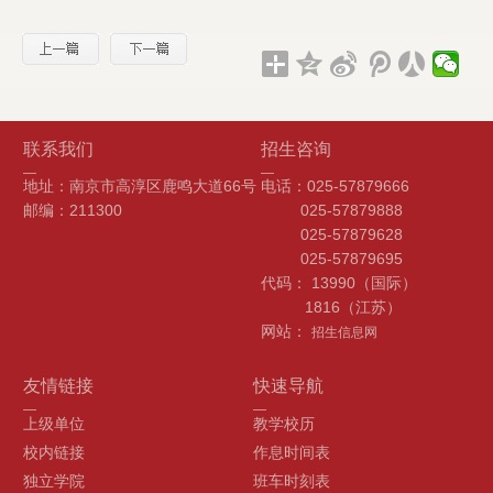
联系我们
招生咨询
地址：南京市高淳区鹿鸣大道66号
电话：025-57879666
邮编：211300
025-57879888
025-57879628
025-57879695
代码： 13990（国际）
1816（江苏）
网站：
招生信息网
友情链接
快速导航
上级单位
教学校历
校内链接
作息时间表
独立学院
班车时刻表