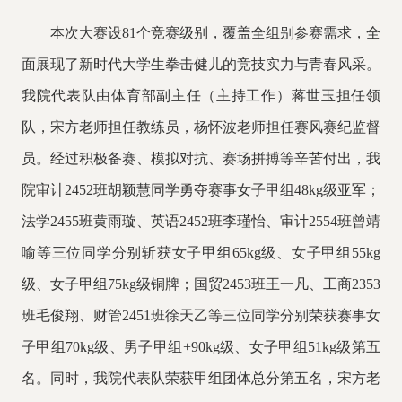
本次大赛设
81个竞赛级别，覆盖全组别参赛需求，全
面展现了新时代大学生拳击健儿的竞技实力与青春风采。
我院代表队由体育部副主任（主持工作）蒋世玉担任领
队，宋方老师担任教练员，杨怀波老师担任赛风赛纪监督
员。经过积极备赛、模拟对抗、赛场拼搏等辛苦付出，我
院审计2452班胡颖慧同学勇夺赛事女子甲组48kg级亚军；
法学2455班黄雨璇、英语2452班李瑾怡、审计2554班曾靖
喻等三位同学分别斩获女子甲组65kg级、女子甲组55kg
级、女子甲组75kg级铜牌；国贸2453班王一凡、工商2353
班毛俊翔、财管2451班徐天乙等三位同学分别荣获赛事女
子甲组70kg级、男子甲组
+
90kg级、女子甲组51kg级第五
名。同时，我院代表队荣获甲组团体总分第五名，宋方老