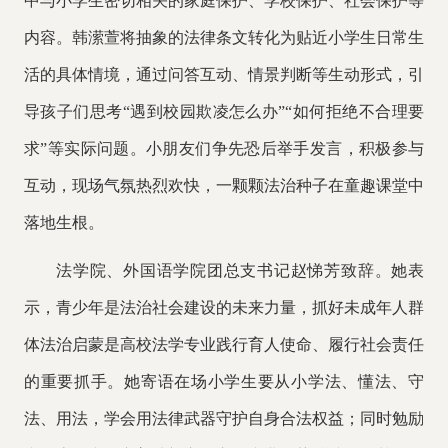
中与小学生密切相关的家庭保护、学校保护、社会保护等
内容。韩潆萱将抽象的法律条文转化为贴近小学生日常生
活的具体情境，通过问答互动、情景判断等生动形式，引
导孩子们思考
“遇到校园欺凌怎么办”“如何拒绝不合理要
求”等实际问题。小朋友们争先恐后举手发言，积极参与
互动，现场气氛热烈欢快，一颗颗法治种子在童趣课堂中
落地生根。
法学院、外国语学院
团总支书记赵悌芳
致辞
。她表
示，青少年是法治社会建设的未来力量，抓好未成年人群
体法治启蒙是高校法学专业践行育人使命、履行社会责任
的重要抓手。她寄语在场小学生要从小学法、懂法、守
法、用法，学会用法律武器守护自身合法权益；同时勉励