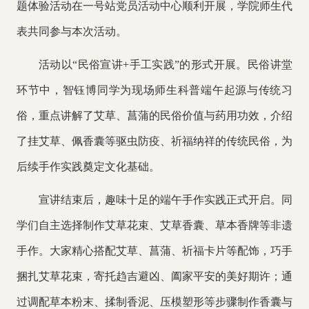
题体验活动在一号站党员活动中心顺利开展，学院师生代
表共同参与本次活动。
活动以
“民俗宣讲+手工实践”的形式开展。民俗讲堂
环节中，智钰博同学为现场师生科普端午起源与传统习
俗，重点讲解了艾草、菖蒲的民俗价值与药用功效，介绍
了挂艾草、佩香囊等驱虫防疫、祈福纳祥的传统民俗，为
后续手作实践奠定文化基础。
宣讲结束后，趣味十足的端午手作实践正式开启。同
学们自主选择制作艾草花束、艾草香囊、草本香牌等非遗
手作。大家精心搭配艾草、菖蒲、祈福卡片等配饰，巧手
捆扎艾草花束，寄托趋吉避凶、阖家平安的美好期许；通
过调配草本粉末、揉制香泥、压模塑形等步骤制作香囊与