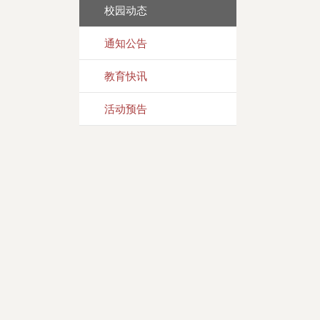
校园动态
通知公告
教育快讯
活动预告