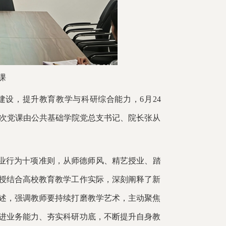
课
建设，提升教育教学与科研综合能力，
6月24
本次党课由公共基础学院党总支书记、院长张从
业行为十项准则，从师德师风、精艺授业、踏
授结合高校教育教学工作实际，深刻阐释了新
述，强调教师要持续打磨教学艺术，主动聚焦
进业务能力、夯实科研功底，不断提升自身教