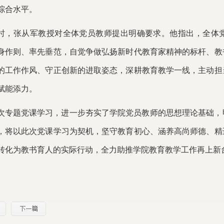
综合水平。
时，张从军教授对全体党员教师提出明确要求。他指出，全体
身作则、率先垂范，自觉争做弘扬新时代教育家精神的标杆、教
的工作作风、守正创新的进取姿态，深耕教育教学一线，主动担
赋能添力。
次专题党课学习，进一步夯实了学院党员教师的思想理论基础，
，将以此次党课学习为契机，坚守教育初心、涵养高尚师德、精
转化为教书育人的实际行动，全力助推学院教育教学工作再上新