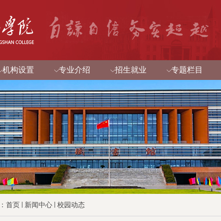
机构设置
专业介绍
招生就业
专题栏目
：
首页
新闻中心
校园动态