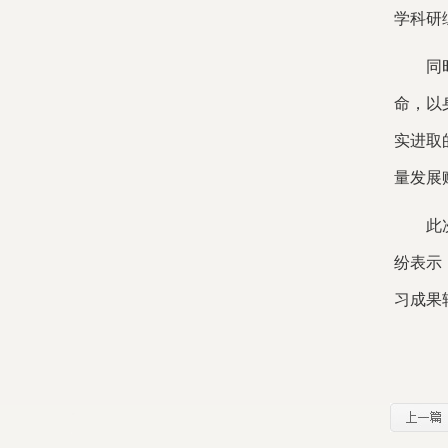
学科研
同
命，以
实进取
量发展
此
纷表示
习成果