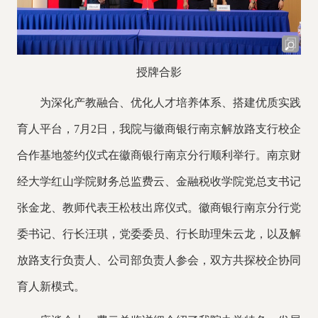
授牌合影
为深化产教融合、优化人才培养体系、搭建优质实践
育人平台，
7月2日，
我院与徽商银行南京解放路支行校企
合作基地签约仪式在徽商银行南京分行顺利举行。
南京财
经大学红山学院财务总监费云、
金融税收学院
党总支
书记
张金龙
、
教师代表
王松枝
出席仪式
。徽商银行南京分行党
委书记、行长汪琪，党委委员、行长助理朱云龙，以及解
放路支行负责人、公司部负责人
参会，
双方共探校企协同
育人新模式。