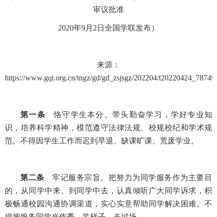
审议批准
2020年9月2日全国学联发布）
来源：
https://www.gqt.org.cn/tngz/gd/gd_zsjsgz/202204/t20220424_78749
第一条
恪守学生本分。带头勤奋学习，学好专业知
识，培养科学精神，模范遵守法律法规、校规校纪和学术规
范。不得因学生工作而迟到早退、缺课旷课、荒废学业。
第二条
牢记服务宗旨。把努力为同学服务作为主要目
的，从同学中来、到同学中去，认真倾听广大同学诉求，积
极畅通校园沟通协调渠道，实心实意帮助同学解决困难。不
得把服务同学当作秀，装样子、走过场。