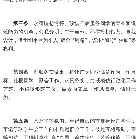
第三条
永葆理想情怀。珍惜代表服务同学的荣誉和锻
炼能力的机会，公私分明，甘于奉献。不得投机钻营、自我
设计，借组织平台为个人“镀金”“铺路”，谋求“加分”“保研”等
私利。
第四条
勤勉务实做事。把让广大同学满意作为工作目
标，扎根同学、勤奋工作、求真务实，力戒模仿行政化工作
方式。不得搞形式主义、做表面文章，作风漂浮、慵懒无
为。
第五条
营造平等氛围。牢记自己的首要身份是学生，
牢记学联学生会工作的本质是群众工作，彼此互相帮助、平
等相待。不得以学生“官”自居，追求头衔、装腔作势，不得