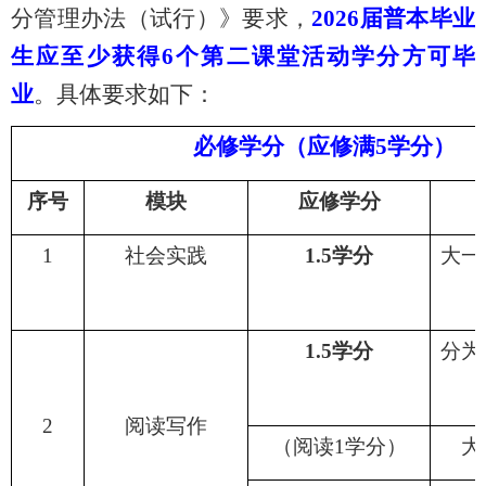
分管理办法（试行）》要求，
2026届普本毕业
生应至少获得6个第二课堂活动学分方可毕
业
。具体要求如下：
必修学分（应修满
5学分）
序号
模块
应修学分
1
社会实践
1
.5
学分
大一
1
.5
学分
分为
2
阅读写作
（阅读
1学分）
大