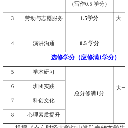
（写作
0
.5 学分
）
3
劳动与志愿服务
1
.5
学分
大一
4
演讲沟通
0
.5 学分
选修学分（应修满
1学分）
5
学术研习
6
班团实践
大一
总分修满
1
分
7
科创文化
8
心理素质提升