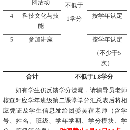
团活动
不低于
4
科技文化与技
按学年认定
1
学分
能
5
参加讲座
按学年认定
（
不少于
5
次
）
合计
不低于
1.8
学分
如有学生仍反馈学分遗漏，请辅导员老师
核查对应学年班级第二课堂学分汇总表后将相
应凭证及学生信息发给团委吴蓓老师（含学
号、姓名、班级、学年学期、学分模块、学