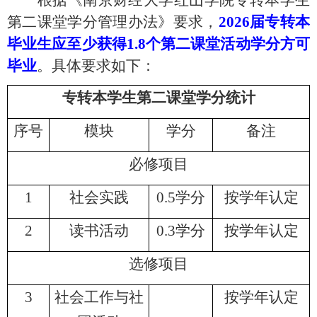
根据
《南京财经大学红山学院专转本学生
第二课堂学分管理办法》
要求，
2026届专转本
毕业生应至少获得
1.8个
第二课堂活动学分方可
毕业
。
具体要求如下：
专转本学生第二课堂学分统计
序号
模块
学分
备注
必修项目
1
社会实践
0
.
5
学分
按学年认定
2
读书活动
0
.
3
学分
按学
年
认定
选修项目
3
社会工作与社
按学年认定