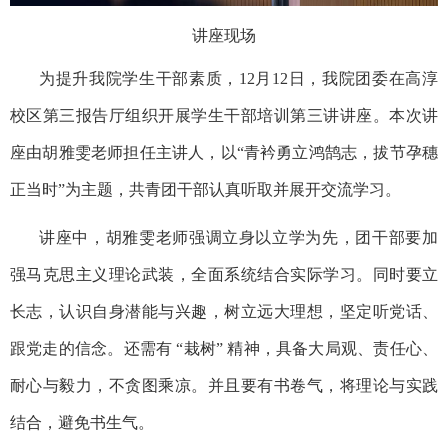
讲座现场
为提升我院学生干部素质，
12
月
12
日，我院团委在高淳
校区第三报告厅组织开展学生干部培训第三讲讲座。本次讲
座由胡雅雯老师担任主讲人，以“青衿勇立鸿鹄志，拔节孕穗
正当时”为主题，共青团干部认真听取并展开交流学习。
讲座中，胡雅雯老师强调立身以立学为先，团干部要加
强马克思主义理论武装，全面系统结合实际学习。同时要立
长志，认识自身潜能与兴趣，树立远大理想，坚定听党话、
跟党走的信念。还需有
“
栽树
”
精神，具备大局观、责任心、
耐心与毅力，不贪图乘凉。并且要有书卷气，将理论与实践
结合，避免书生气。