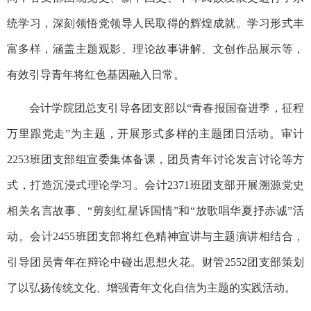
统学习，深刻领悟党领导人民取得的辉煌成就。学习形式丰
富多样，涵盖主题观影、理论故事讲解、文创作品展示等，
有效引导青年将红色基因融入日常。
会计学院团总支引导各团支部以“青春报国奋进季，征程
万里跟党走”为主题，开展形式多样的主题团日活动。审计
2253
班团支部组宣委集体备课，团员青年讨论发言讨论等方
式，打造沉浸式理论学习。会计
2371
班团支部开展溯源党史
相关名言故事、“剪刻红星诉国情”和“放歌唱华夏抒赤诚”活
动。会计
2455
班团支部将红色精神宣讲与主题演讲相结合，
引导团员青年在辩论中碰出思想火花。财管
2552
团支部策划
了以弘扬传统文化、增强青年文化自信为主题的实践活动。