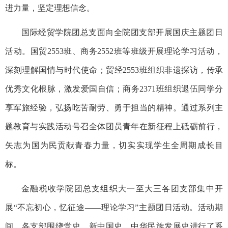
进力量，坚定理想信念。
国际经贸学院团总支面向全院团支部开展国庆主题团日
活动。国贸
2553
班、商务
2552
班等班级开展理论学习活动，
深刻理解国情与时代使命；贸经
2553
班组织非遗探访，传承
优秀文化根脉，激发爱国自信；商务
2371
班组织退伍同学分
享军旅经验，弘扬吃苦耐劳、勇于担当的精神。通过系列主
题教育与实践活动号召全体团员青年在新征程上砥砺前行，
矢志为国为民贡献青春力量，切实实现学生全周期成长目
标。
金融税收学院团总支组织大一至大三各团支部集中开
展
“
不忘初心，忆征途
——
理论学习
”
主题团日活动。活动期
间，各支部围绕党史、新中国史、中华民族发展史进行了系