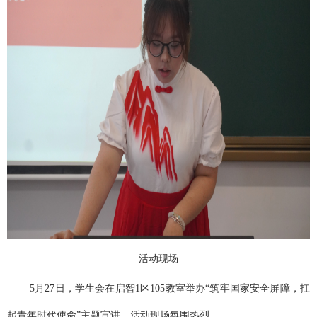
活动现场
5
月
27
日，学生会在启智
1
区
105教室
举办“筑牢国家安全屏障，扛
起青年时代使命”主题宣讲，活动现场氛围热烈。