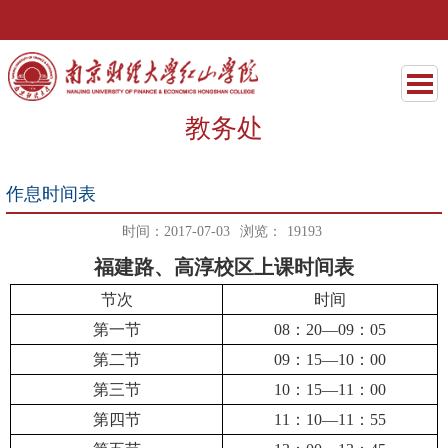
教务处
作息时间表
时间：2017-07-03
浏览：
19193
福建路、高淳校区上课时间表
节次
时间
第一节
08
：
20
—
09
：
05
第二节
09
：
15
—
10
：
00
第三节
10
：
15
—
11
：
00
第四节
11
：
10
—
11
：
55