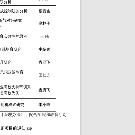
联分析
合成控制法的分析
杨露鑫
分析与对策研究
张林子
角
育实效性的思考
王 伟
值观培育研究
牛绍娜
升研究
肖亚飞
其思想政治教育
田仁连
创业高校支持环境系
查腾飞
省高校为例
习动机模式研究
李小燕
目管理办法》，配合学院和教育厅对
项目的通知.zip