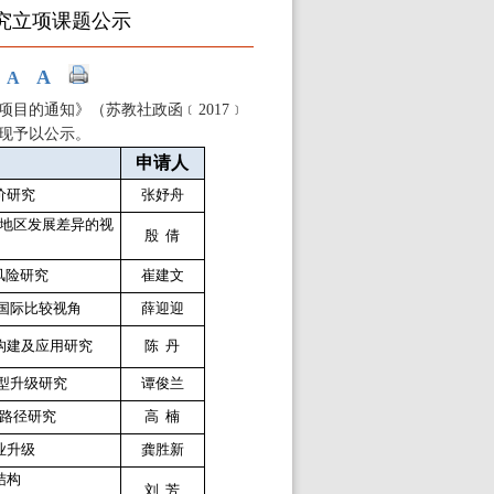
研究立项课题公示
A
A
项目的通知》（苏教社政函﹝
2017
﹞
现予以公示
。
申请人
价研究
张妤舟
于地区发展差异的视
殷 倩
风险研究
崔建文
于国际比较视角
薛迎迎
构建及应用研究
陈 丹
转型升级研究
谭俊兰
路径研究
高 楠
业升级
龚胜新
结构
刘 芳