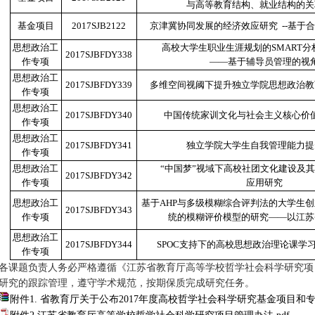
与高等教育结构、就业结构的关
基金项目
2017SJB2122
京津冀协同发展的经济效应研究 --基于
思想政治工
高校大学生职业生涯规划的SMART
2017SJBFDY338
作专项
——基于辅导员管理的视
思想政治工
2017SJBFDY339
多维空间视阈下提升独立学院思想政治教
作专项
思想政治工
2017SJBFDY340
中国传统家训文化与社会主义核心价
作专项
思想政治工
2017SJBFDY341
独立学院大学生自我管理能力提
作专项
思想政治工
“中国梦”视域下高校社团文化建设及
2017SJBFDY342
作专项
应用研究
思想政治工
基于AHP与多级模糊综合评判法的大学生
2017SJBFDY343
作专项
统的模糊评价模型的研究——以江苏
思想政治工
2017SJBFDY344
SPOC支持下的高校思想政治理论课学
作专项
各课题负责人务必严格遵循《江苏省教育厅高等学校哲学社会科学研究项
研究的跟踪管理，遵守学术规范，按期保质完成研究任务。
附件1. 省教育厅关于公布2017年度高校哲学社会科学研究基金项目和专题