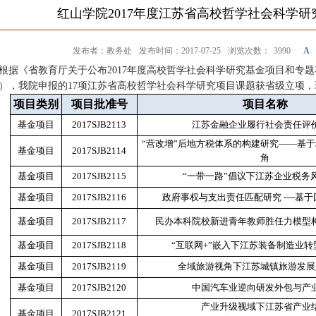
红山学院2017年度江苏省高校哲学社会科学
发布者：教务处
发布时间：2017-07-25
浏览次数：
3990
A
根据《省教育厅关于公布
2017
年度高校哲学社会科学研究基金项目和专题
），我院申报的
17
项江苏省高校哲学社会科学研究项目课题获省级立项，
项目类别
项目批准号
项目名称
基金项目
2017SJB2113
江苏金融企业履行社会责任评
“营改增”后地方税体系的构建研究——基
基金项目
2017SJB2114
角
基金项目
2017SJB2115
“一带一路”倡议下江苏企业税务
基金项目
2017SJB2116
政府事权与支出责任匹配研究 ----基
基金项目
2017SJB2117
民办本科院校新进青年教师胜任力模型
基金项目
2017SJB2118
“互联网+”嵌入下江苏装备制造业
基金项目
2017SJB2119
全域旅游视角下江苏城镇旅游发展
基金项目
2017SJB2120
中国汽车业逆向研发外包与产
产业升级视域下江苏省产业
基金项目
2017SJB2121