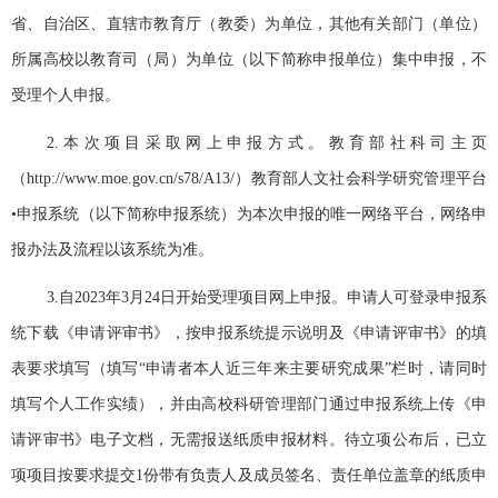
省、自治区、直辖市教育厅（教委）为单位，其他有关部门（单位）
所属高校以教育司（局）为单位（以下简称申报单位）集中申报，不
受理个人申报。
2.
本次项目采取网上申报方式。教育部社科司主页
（
http://www.moe.gov.cn/s78/A13/
）教育部人文社会科学研究管理平台
•申报系统（以下简称申报系统）为本次申报的唯一网络平台，网络申
报办法及流程以该系统为准。
3.
自
2023
年
3
月
24
日开始受理项目网上申报。申请人可登录申报系
统下载《申请评审书》，按申报系统提示说明及《申请评审书》的填
表要求填写（填写“申请者本人近三年来主要研究成果”栏时，请同时
填写个人工作实绩），并由高校科研管理部门通过申报系统上传《申
请评审书》电子文档，无需报送纸质申报材料。待立项公布后，已立
项项目按要求提交
1
份带有负责人及成员签名、责任单位盖章的纸质申