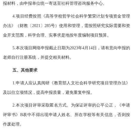
报材料，由申报单位统一寄送至社科管理咨询服务中心。
4.
项目经费按照《高等学校哲学社会科学繁荣计划专项资金管理
办法》（财教〔
2021
〕
285
号）使用和管理，需按照研究实际需要和资
金开支范围，科学合理、实事求是地按年度编制项目预算。
5
.
本次项目网络申报截止日期为
2023
年
4
月
14
日
，请有意向申报的
老师自行注册系统，并提交相关材料。
五、其他要求
1.
申请人应认真阅研《教育部人文社会科学研究项目管理办法》
及以往立项情况，提高申报质量，避免重复申报。
2.
本次项目评审采取匿名方式。为保证评审的公平公正，《申请
评审书》
B
表中不得出现申请人姓名、所在学校等有关信息，否则按
作废处理。