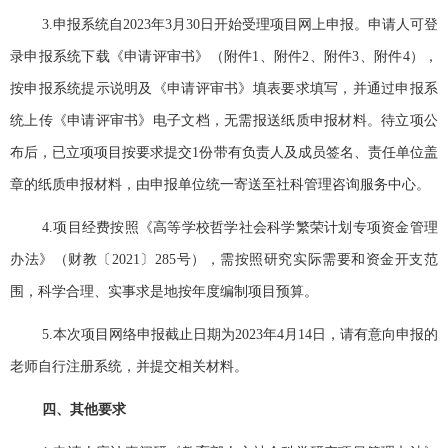
3.
申报系统自
2023
年
3
月
30
日开始受理项目网上申报。申请人可登
录申报系统下载《申请评审书》（附件
1
、附件
2
、附件
3
、附件
4
），
按申报系统提示说明及《申请评审书》填表要求填写，并通过申报系
统上传《申请评审书》电子文档，无需报送纸质申报材料。待立项公
布后，已立项项目按要求提交
1
份带有负责人及成员签名、责任单位盖
章的纸质申报材料，由申报单位统一寄送至社科管理咨询服务中心。
4.
项目经费按照《高等学校哲学社会科学繁荣计划专项资金管理
办法》（财教〔
2021
〕
285
号），需按照研究实际需要和资金开支范
围，科学合理、实事求是地按年度编制项目预算。
5
.
本次项目网络申报截止日期为
2023
年
4
月
14
日
，请有意向申报的
老师自行注册系统，并提交相关材料。
四、其他要求