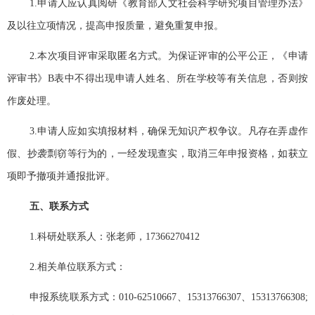
1.
申请人应认真阅研《教育部人文社会科学研究项目管理办法》
及以往立项情况，提高申报质量，避免重复申报。
2.
本次项目评审采取匿名方式。为保证评审的公平公正，《申请
评审书》
B
表中不得出现申请人姓名、所在学校等有关信息，否则按
作废处理。
3.
申请人应如实填报材料，确保无知识产权争议。凡存在弄虚作
假、抄袭剽窃等行为的，一经发现查实，取消三年申报资格，如获立
项即予撤项并通报批评。
五、联系方式
1.
科研处联系人：张老师，
17366270412
2.
相关单位联系方式：
申报系统联系方式：010-62510667
、
15313766307
、
15313766308;