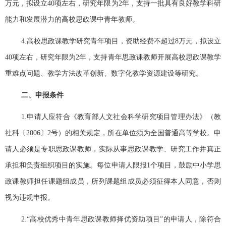
万元，拟设立
40
项左右，研究年限为
2
年，支持一批具有良好教学科研
能力和发展潜力的高校思政课中青年教师。
4.
高校思政课教学研究青年项目，资助经费不超过
8
万元，拟设立
40
项左右，研究年限为
2
年，支持青年思政课教师开展高校思政课教学
重难点问题、教学方法改革创新、数字化教学资源建设等研究。
二、申报条件
1.
申请人应符合《教育部人文社会科学研究项目管理办法》（教
社科〔
2006
〕
2
号）的相关规定，所在单位须为全国普通高等学校。申
请人必须是专职思政课教师，实际从事思政课教学、研究工作并真正
承担和负责组织项目的实施。每位申请人限报
1
个项目，鼓励中小学思
政课教师担任课题组成员，所列课题组成员必须征得本人同意，否则
视为违规申报。
2.“
高校优秀中青年思政课教师择优资助项目
”
的申请人，除符合