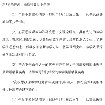
第
1
项条件外，还应符合以下条件：
（1
）年龄不超过
40
周岁（
1983
年
1
月
1
日后出生），从事思政课
教学不少于
3
年。
（2
）热爱思政课教学和马克思主义理论研究，具有先进的教学
理念，扎实的理论功底，认真钻研教学内容，经常性深入学生，了解
学生思想动态，积极改革创新教学方法，教学业绩突出，教学效果深
受学生欢迎和同行肯定。
（3
）符合下列条件之一的优先推荐申报：全国高校思政课教学
展示活动获奖者；省级教育部门组织的教学类活动获奖者。
3.“
高校思政课教学研究青年项目
”
的申请人，除符合第
1
项条件
外，还应符合以下条件：
（1
）年龄不超过
35
周岁（
1988
年
1
月
1
日后出生），从事思政课