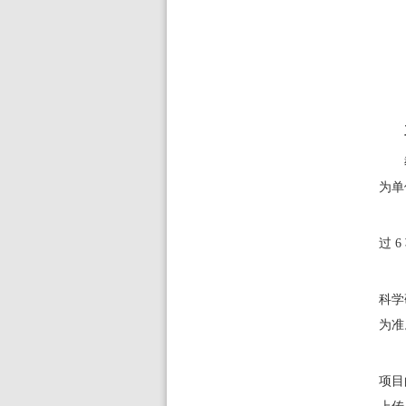
为单
过
6
科学
为准
项目