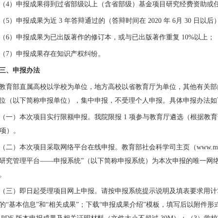
（4
）申报成果得到过省部级以上（含省部级）基金项目研究经费资助或
（5
）申报成果为近
3
年答辩通过的（答辩时间在
2020
年
6
月
30
日以后
（6
）申报成果为已出版著作的修订本，或与已出版著作重复
10%
以上；
（7
）申报成果存在知识产权纠纷。
三、申报办法
教育部直属高校以学校为单位，地方高校以省教育厅为单位，其他有关部
位（以下简称申报单位），集中申报，不受理个人申报。具体申报办法如
（一）
本次项目实行限额申报。我
院
限报 1
项参与教育厅遴选（根据教育
项）
。
（二）本次项目采取网络平台在线申报。教育部社会科学司主页（www.moe.gov.
研究管理平台
——
申报系统
”
（以下简称申报系统）为本次申报的唯一网
。
（三）即日起受理项目网上申报。请按申报系统提示说明及填表要求用计
的
“
基本信息
”
和
“
相关成果
”
；下载
“
申报成果介绍
”
模板，填写后以附件形