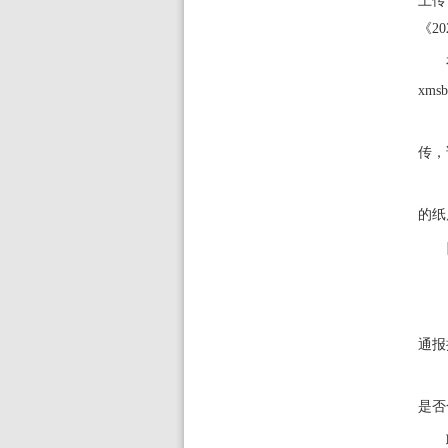
上
《
20
xmsb
传
，
的纸
通报
是否