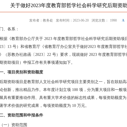
关于做好2023年度教育部哲学社会科学研究后期资
发布者：教务处
发布时间：2023-06-20
浏览次数：
1990
A
门、各系：
根据
《
教育部办公厅关于 2023
年度教育部哲学社会科学研究后期资助项
23
〕
13
号）
和省教育厅《省教育厅办公室关于做好
2023
年度教育部哲学
》（苏教办社政函〔
2023
〕
22
号）
要求，现就做好 2023
年度教育部哲学
期资助项目）申报工作有关事项通知如下。
一、项目类别和资助额度
后期资助项目是教育部人文社会科学研究项目主要类别之一，旨在鼓励高
论创新，推出精品力作。本年度计划立项 100
项，分为重大项目和一般项
展具有重要推动作用、具有重大学术价值的标志性成果，每项资助额度
著学术价值的研究成果，每项资助额度为
10
万元。
二、
资助范围和申报条件
（一）资助范围