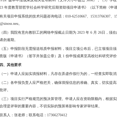
传
PDF
版本申报成果及相关证明材料（文件大小不超过
30M
）；（
3
）学校
23
年度教育部哲学社会科学研究后期资助项目申请书》（以下简称《申
有关项目申报系统的技术问题咨询电话：010-62510667
、
15313766307
、
1
@sinoss.neu
。
（
四
）我
院有意向教职工
的网络申报截止日期为 2023
年
6
月
2
6
日，须在
请勿
逾期。
（五）申报阶段无需报送纸质申报材料，项目立项公布后，已立项项目须在
质版《申请书》（签字并加盖公章）及
1
份申报成果至高校社科研究评价
四、其他要求
（一）申请人应如实填报材料，凡存在弄虚作假行为的，一经查实即取消
（二）各申报
负责人
应严格把关，确保填报信息的准确、真实，切实提高
批评。
（三）项目实行严格规范的预决算管理。申请人应在资助限额内，根据实
合理是评审的重要内容，不切实际的预算将影响专家评审结果。
联系人：张老师；联系电话：
17366270412