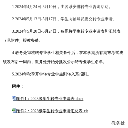
1
.
2024
年
4
月
24
日
-5
月
10
日，由各系安排转专业咨询活动。
2
.
2024
年
5
月
13
日
-5
月
17
日，学生向辅导员提交转专业申请。
3
.
2024
年
5
月
20
日
-5
月
24
日，各系将学生转专业申请表和汇总表
（见附件）报教务处。
4
.
教务处审核转专业学生相关条件后，在本学期所有期末考试成
绩发布后一周内，教务处开始分批次公示转专业学生名单。
5
.
2024
年秋季开学转专业学生到转入系报到。
附件：
附件1：2023级学生转专业申请表.docx
附件2：2023级学生转专业申请汇总表.xls
教务处