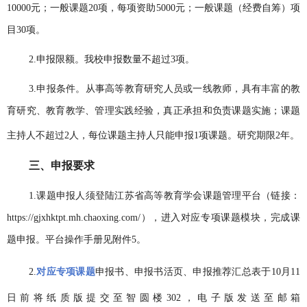
10000元；一般课题20项，每项资助5000元；一般课题（经费自筹）项
目30项。
2.申报限额。
我
校
申报数量不超过
3项。
3.申报条件。从事高等教育研究人员或一线教师，具有丰富的教
育研究、教育教学、管理实践经验，真正承担和负责课题实施；课题
主持人不超过
2人
，每位课题主持人只能申报
1项课题。
研究期限
2年。
三、申报要求
1.
课题申报人须登陆江苏省高等教育学会课题管理平台（链接：
https://gjxhktpt.mh.chaoxing.com/），进入对应专项课题模块，完成课
题申报
。
平台操作手册见附件5
。
2.
对应专项课题
申报书
、
申报书活页
、
申报推荐汇总表
于
10月11
日前将纸质版提交至智圆楼302，电子版发送至邮箱