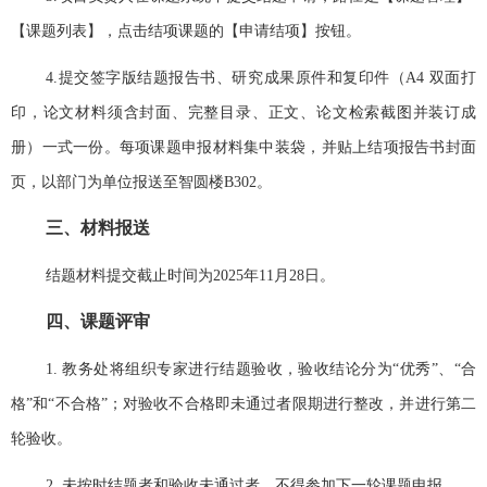
【课题列表】，点击结项课题的【申请结项】按钮。
4.提交签字版结题报告书、研究成果原件和复印件（A4 双面打
印，论文材料须含封面、完整目录、正文、论文检索截图并装订成
册）一式一份。每项课题申报材料集中装袋，并贴上结项报告书封面
页，以部门为单位报送至智圆楼B302。
三、
材料报送
结题材料提交截止时间为
2025
年
11
月
28
日。
四、
课题评审
1.
教务处将组织专家进行结题验收，验收结论分为“优秀”、“合
格”和“不合格”；对验收不合格即未通过者限期进行整改，并进行第二
轮验收。
2.
未按时结题者和验收未通过者，不得参加下一轮课题申报。