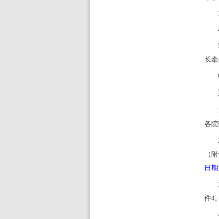
长
牵
各
院
（附
日期
件4