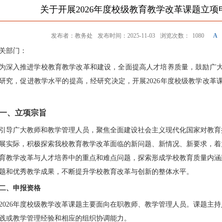
关于开展2026年度校级教育教学改革课题立
发布者：教务处
发布时间：2025-11-03
浏览次数：
1080
A
关部门：
为深入推进
学校
教育教学改革和建设，全面提高人才培养质量，鼓励广
研究，促进教学水平的提高，经研究决定，开展
202
6
年度
校
级教学改革
一、立项宗旨
引导广大教师和教学管理人员，聚焦全面建设社会主义现代化国家对教育
展实际，积极探索我
校
教育教学改革面临的新问题、新情况、新要求，着
育教学改革与人才培养中的重点和难点问题，探索形成学
校
教育质量内涵
题和优秀教学成果，不断提升学
校
教育改革与创新的整体水平。
二、申报资格
202
6
年度
校
级教学改革课题主要面向在职教师、教学管理人员。课题主持
践或教学管理经验和相应的组织协调能力。