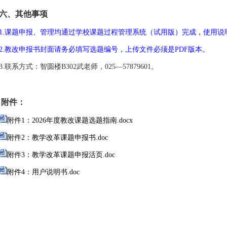
六、其他事项
1.
课题
申报、管理均通过学校课题
过程管理系统（试用版）
完成，
使用说
2
.
教改
申报书封面请务必填写选题编号
，
上传文件必须是
PDF版本
。
3
.联系方式：
智圆楼
B302
武老师，
025
—
57879601
。
附件：
附件1：2026年度教改课题选题指南.docx
附件2：教学改革课题申报书.doc
附件3：教学改革课题申报活页.doc
附件4：用户说明书.doc