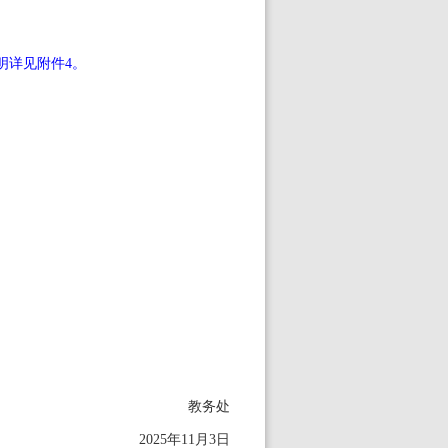
明详见附件
4
。
教务处
2025
年
11
月
3
日