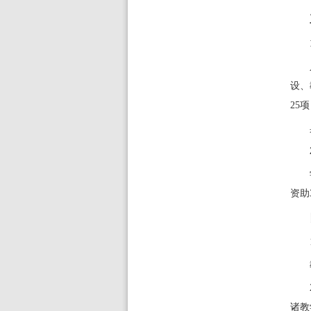
设、
25
资助
诸教