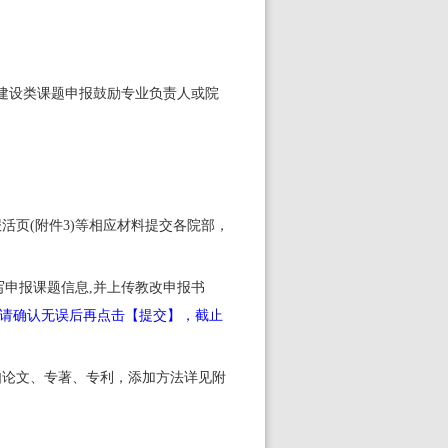
。
建设类课题申报鼓励专业负责人或
院
活页(附件3)等相应材料提交各
院
部，
写申报课题信息
,并上传
教改
申报书
，请确认无误后再点击【提交】，截止
如论文、专著、专利，添加方法详见附