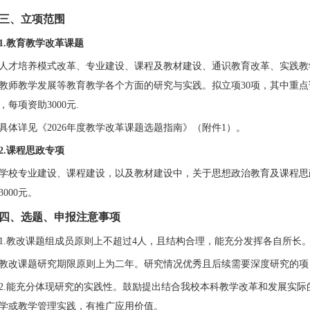
三、立项范围
1.教育教学改革课题
人才培养模式改革、专业建设、课程及教材建设、通识教育改革、实践教
教师教学发展等教育教学各个方面的研究与实践
。
拟立项
30项，其中重
项，每项资助
3
000元.
具体
详见《
202
6
年度教学改革课题选题指南》（附件
1）
。
2.课程思政专项
学校专业建设、课程建设，以及教材建设中，关于思想政治教育及课程思
3000元。
四、选题、申报注意事项
1.教改课题组成员原则上不超过4人，且结构合理，能充分发挥各自所长
教改课题研究期限原则上为二年。研究情况优秀且后续需要深度研究的项
2.能充分体现研究的实践性。鼓励提出结合我
校
本科教学改革和发展实际
学或教学管理实践，有推广应用价值
。