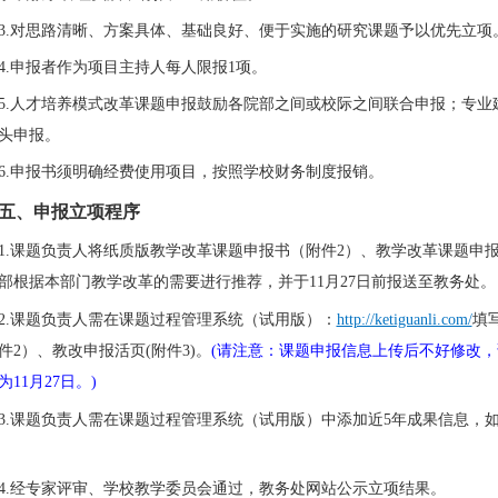
3.对思路清晰、方案具体、基础良好、便于实施的研究课题予以优先立项
4.申报者作为项目主持人每人限报1项。
5.人才培养模式改革课题申报鼓励各
院
部之间或校际之间联合申报；专业
头申报。
6.
申报书须明确经费使用项目，按照学校财务制度报销。
五、申报立项程序
1.
课题负责人
将纸质版
教学改革课题申报书（附件
2）、教学改革课题申报
部根据本部门教学改革的需要进行推荐
，
并于
11月27日前
报送至教务处。
2
.课题负责人需在课题过程管理系统（试用版）：
http://ketiguanli.com/
填
件
2）
、
教改
申报活页
(附件3)。
(请注意：课题申报信息上传后不好修改
为
11
月
27
日。
)
3
.课题负责人需在课题过程管理系统（试用版）中添加近5年成果信息，
。
4
.经专家评审
、
学
校教学委员会通过
，教务处网站公示立项结果。