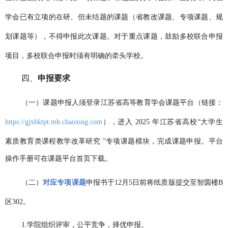
学会已有立项的在研、但未结题的课题（省教改课题、专项课题、规
划课题等），不得申报此次课题。对于重点课题，鼓励多校联合申报
项目，多校联合申报时须有明确的牵头学校。
四、
申报要求
（一）课题申报人须登录江苏省高等教育学会课题平台（链接：
https://gjxhktpt.mh.chaoxing.com
），进入 2025 年江苏省高校“大学生
素质教育类课程教学改革研究 ”专项课题模块，
完成课题申报
。平台
操作手册可在课题平台首页下载。
（二）
对应专项课题
申报书
于
12
月
5
日前将纸质版提交至智圆楼B
区
302
。
1.学院组织评审
，公平竞争，
择优申报
。