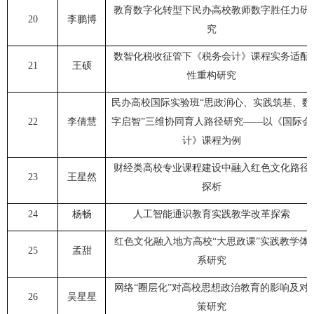
教育数字化转型下民办高校教师数字胜任力研
20
李鹏博
究
数智化税收征管下《税务会计》课程实务适配
21
王硕
性重构研究
民办高校国际实验班“思政润心、实践筑基、数
22
李倩慧
字启智”三维协同育人路径研究——以《国际会
计》课程为例
财经类高校专业课程建设中融入红色文化路径
23
王星然
探析
24
杨畅
人工智能通识教育实践教学改革探索
红色文化融入地方高校“大思政课”实践教学体
25
孟甜
系研究
网络“圈层化”对高校思想政治教育的影响及对
26
吴星星
策研究