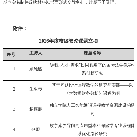
期内实名制将反映材料以书面形式交教务处，过期不予受理。
附件：
2026年度校级教改课题立项
主持人
课题名称
序号
“课程-人才-需求”协同视角下的国际法学教学体
1
顾纯熙
系创新研究
基于问题设计课程教学的研究与实践——以
2
朱生琴
《大数据财务分析》课程为例
独立学院人工智能通识课程教学资源建设的研
3
杨振鹏
究
数字素养导向的应用型本科保险学专业课程体
4
张盟
系优化路径研究