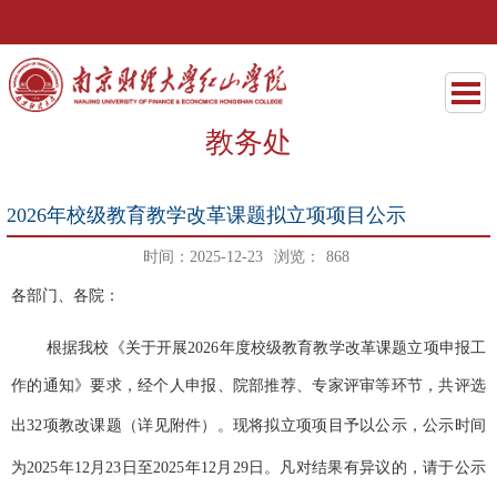
教务处
2026年校级教育教学改革课题拟立项项目公示
时间：2025-12-23
浏览：
868
各部门、各
院
：
根据我
校
《关于开展
202
6
年度
校
级教育教学改革课题立项申报工
作的通知》要求，经个人申报、
院
部推荐、专家评审等环节，共评选
出
32
项
教改课题
（详见附件）。现将拟立项项目予以公示，公示时间
为
202
5
年
12
月
23
日至
202
5
年
12
月
29
日。凡对结果有异议的，请于公示