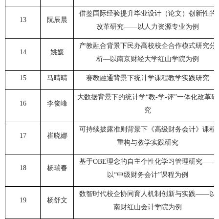
借鉴国际经验提升毕业设计（论文）创新性的
13
阮辰晨
改革研究——以人力资源专业为例
产教融合背景下民办高校校企合作模式研究分
14
姚媛
析—以南京财经大学红山学院为例
15
马晴晴
赛教融通背景下统计学课程教学实践研究
大数据背景下的统计学“教-学-评”一体化改革研
16
李俊峰
究
可持续披露准则背景下《高级财务会计》课程
17
崔晓娜
重构与教学实践研究
基于OBE理念的自主个性化学习管理研究——
18
杨瑞春
以“中级财务会计”课程为例
数智时代校企协同育人机制创新与实践——以
19
杨舒文
南财红山会计学院为例