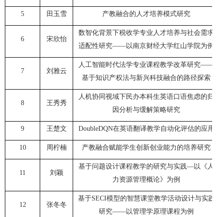
5
田玉雪
产教融合的人才培养模式研究
数智化背景下税收学专业人才培养与社会需求
6
宋欣怡
适配性研究——以南京财经大学红山学院为例
人工智能时代法学专业课程教学改革研究——
7
刘雅云
基于知识产权法与新兴科技融合的路径探索
人机协同视域下民办本科生英语口语焦虑的归
8
王秀秀
因分析与缓解策略研究
9
王楚文
DoubleDQN在英语翻译教学自动化评估的应用
10
周柠楠
产教融合赋能学生创新创业能力的培养研究
基于问题设计课程教学的研究与实践—以《人
11
刘颖
力资源管理概论》为例
基于SECI模型的智慧课堂教学活动设计与实践
12
张冬冬
研究——以管理学原理课程为例