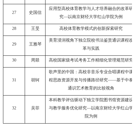
应用型高校体育教学与人才培养融合的改革研
27
史国信
究—以南京财经大学红山学院为例
28
王旻
高校体育教学模式的创新探索研究
美育浸润视角下独立院校书法鉴赏通识课程改
29
王雅琴
革与实践
30
周燚
高校国家级考试考务工作精细化管理规范研究
歌声里的中国：高校非音乐专业合唱课程中课
31
胡轲
程思政资源开发与传播路径研究——基于中泰
通识艺术教育的比较视角
本科教学评估驱动下独立学院图书馆资源建设
32
吴菲
与教学服务优化研究—以南京财经大学红山学
院为例