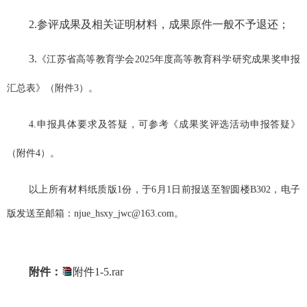
2.
参评成果及相关证明材料
，
成果原件一般不予退还；
3.
《江苏省高等教育学会
2025年度高等教育科学研究成果奖申报
汇总表》（附件3）。
4.
申报
具体要求及答疑
，可参考《成果奖评选活动申报答疑》
（附件
4）。
以上所有材料纸质
版
1份，
于
6月1日前报送至智圆楼B302，
电子
版
发送至邮箱
：
njue_hsxy_
jwc@
163.com
。
附件：
附件1-5.rar